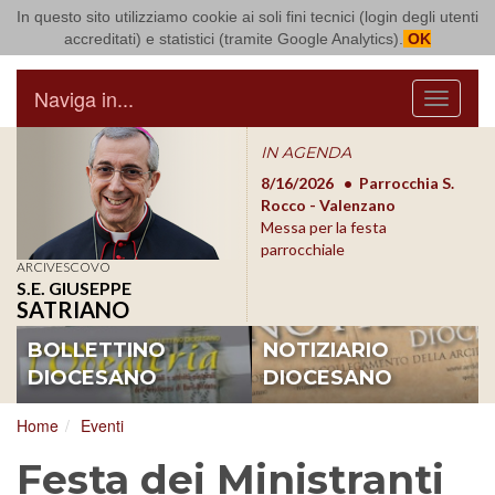
In questo sito utilizziamo cookie ai soli fini tecnici (login degli utenti
Arcidiocesi di Bari Bitonto
accreditati) e statistici (tramite Google Analytics).
OK
Naviga in...
Menu
IN AGENDA
8/17/2026
Conversano
8/16/2026
Parrocchia S.
8/1
Conferenza Episcopale
Rocco - Valenzano
Con
Pugliese
Messa per la festa
Pugl
parrocchiale
ARCIVESCOVO
S.E. GIUSEPPE
SATRIANO
BOLLETTINO
NOTIZIARIO
DIOCESANO
DIOCESANO
Home
Eventi
Festa dei Ministranti