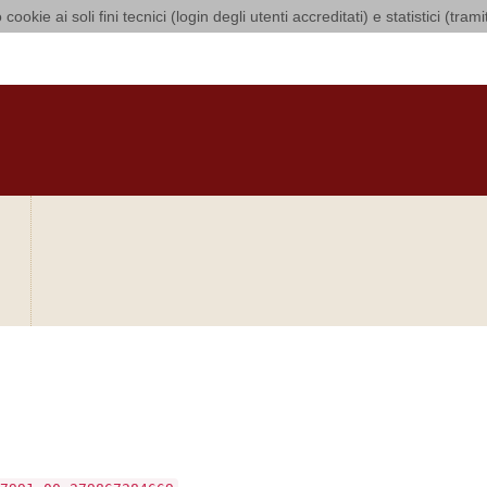
 cookie ai soli fini tecnici (login degli utenti accreditati) e statistici (tra
 di Bari Bitonto
O
CURIA
DIOCESI
CLERO
LUOGHI DI CULTO
IN AGENDA
O
bra si sia verificato
.
7991.00.279867284669