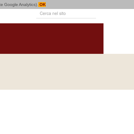
mite Google Analytics).
OK
PUBBLICAZIONI
VITA CONSACRATA
BOLLETTINO
NOTIZIARIO
DIOCESANO
DIOCESANO