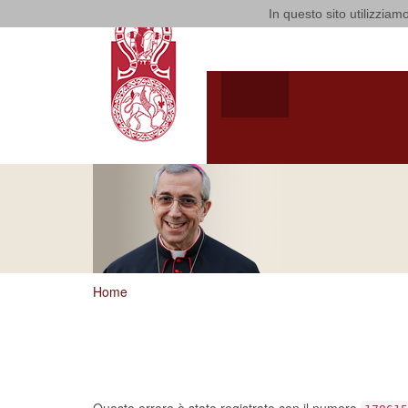
In questo sito utilizziamo
Arcidiocesi
HOME
ARCIVESCOV
ARCIVESCOVO
S.E. GIUSEPPE
SATRIAN
Home
Ci dispiace, ma sem
un errore…
Questo errore è stato registrato con il numero
178615