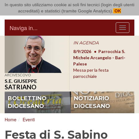
In questo sito utilizziamo cookie ai soli fini tecnici (login degli utenti
Arcidiocesi di Bari Bitonto
accreditati) e statistici (tramite Google Analytics).
OK
Naviga in...
Menu
IN AGENDA
8/17/2026
Conversano
8/9/2026
Parrocchia S.
8/1
Conferenza Episcopale
Michele Arcangelo - Bari-
Form
Pugliese
Palese
dioc
Messa per la festa
ARCIVESCOVO
parrocchiale
S.E. GIUSEPPE
SATRIANO
BOLLETTINO
NOTIZIARIO
DIOCESANO
DIOCESANO
Home
Eventi
Festa di S. Sabino