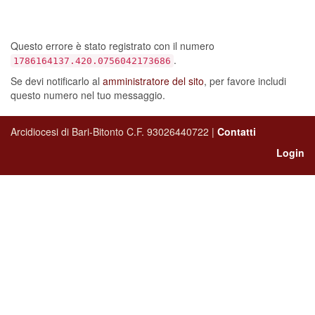
sia verificato un errore…
Questo errore è stato registrato con il numero
.
1786164137.420.0756042173686
Se devi notificarlo al
amministratore del sito
, per favore includi
questo numero nel tuo messaggio.
Arcidiocesi di Bari-Bitonto C.F. 93026440722 |
Contatti
Login