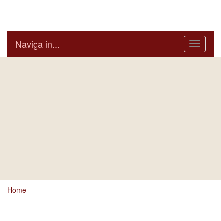
Arcidiocesi di Bari Bitonto
Naviga in...
Menu
IN AGENDA
ARCIVESCOVO
S.E. GIUSEPPE
SATRIANO
BOLLETTINO
NOTIZIARIO
DIOCESANO
DIOCESANO
Home
Ci dispiace, ma sembra si