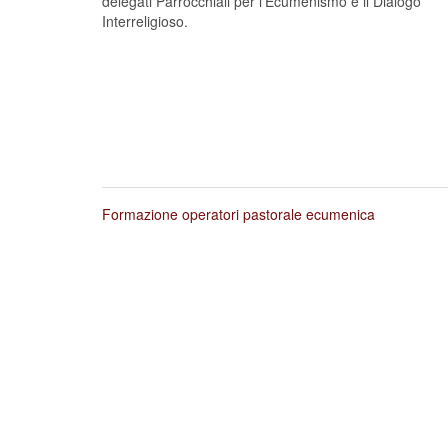
delegati Parrocchiali per l’Ecumenismo e il Dialogo
Interreligioso.
Formazione operatori pastorale ecumenica