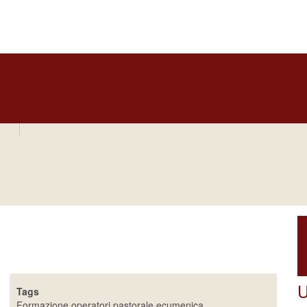
i Bari Bitonto
O
CURIA
DIOCESI
CLERO
LUOGHI DI CULTO
IN AGENDA
O
gati per l’Ecumenismo
U
Tags
Formazione operatori pastorale ecumenica