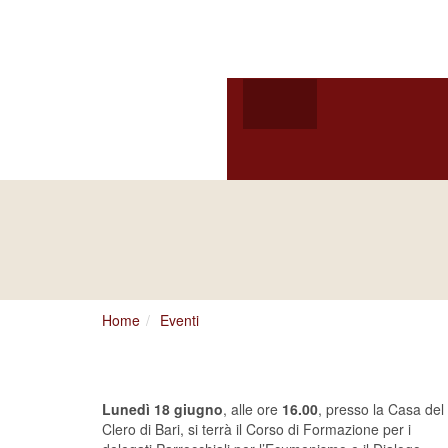
Arcidiocesi d
HOME
ARCIVESCOV
VITA CONSACRATA
ARCIVESCOVO
S.E. GIUSEPPE
SATRIAN
Home
Eventi
Formazione per i dele
Lunedì 18 giugno
, alle ore
16.00
, presso la Casa del
Clero di Bari, si terrà il Corso di Formazione per i