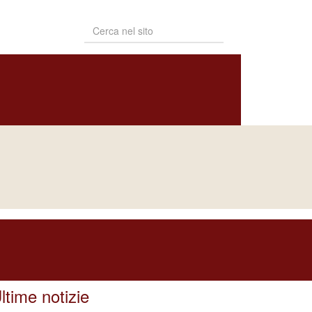
PUBBLICAZIONI
BOLLETTINO
NOTIZIARIO
DIOCESANO
DIOCESANO
Naviga in
FORMAZIONE PER I DELEGATI PER
L’ECUMENISMO
ltime notizie