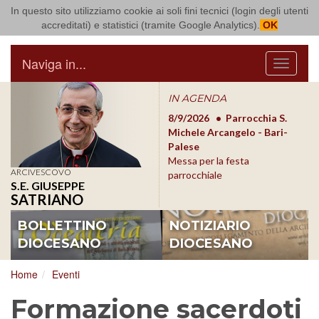
In questo sito utilizziamo cookie ai soli fini tecnici (login degli utenti
Arcidiocesi di Bari Bitonto
accreditati) e statistici (tramite Google Analytics).
OK
Naviga in...
Menu
IN AGENDA
8/17/2026
Conversano
8/9/2026
Parrocchia S.
8/1
Conferenza Episcopale
Michele Arcangelo - Bari-
Form
Pugliese
Palese
dioc
Messa per la festa
ARCIVESCOVO
parrocchiale
S.E. GIUSEPPE
SATRIANO
BOLLETTINO
NOTIZIARIO
DIOCESANO
DIOCESANO
Home
Eventi
Formazione sacerdoti