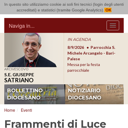
In questo sito utilizziamo cookie ai soli fini tecnici (login degli utenti
Arcidiocesi di Bari Bitonto
accreditati) e statistici (tramite Google Analytics).
OK
Naviga in...
Menu
IN AGENDA
8/17/2026
Conversano
8/9/2026
Parrocchia S.
8/1
Conferenza Episcopale
Michele Arcangelo - Bari-
Form
Pugliese
Palese
dioc
Messa per la festa
ARCIVESCOVO
parrocchiale
S.E. GIUSEPPE
SATRIANO
BOLLETTINO
NOTIZIARIO
DIOCESANO
DIOCESANO
Home
Eventi
Frammenti di Luce