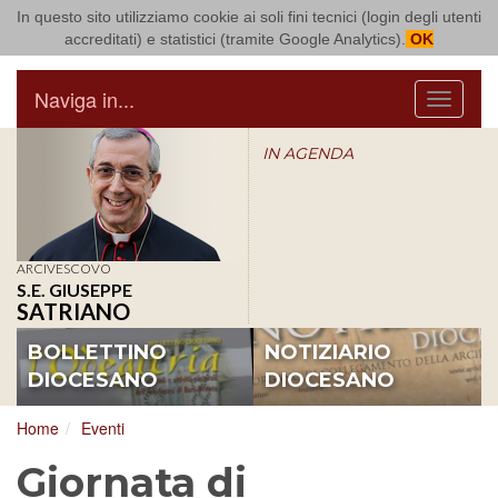
In questo sito utilizziamo cookie ai soli fini tecnici (login degli utenti
Arcidiocesi di Bari Bitonto
accreditati) e statistici (tramite Google Analytics).
OK
Naviga in...
Menu
IN AGENDA
ARCIVESCOVO
S.E. GIUSEPPE
SATRIANO
BOLLETTINO
NOTIZIARIO
DIOCESANO
DIOCESANO
Home
Eventi
Giornata di