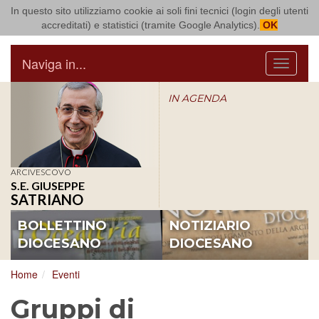
In questo sito utilizziamo cookie ai soli fini tecnici (login degli utenti
Arcidiocesi di Bari Bitonto
accreditati) e statistici (tramite Google Analytics).
OK
Naviga in...
Menu
IN AGENDA
ARCIVESCOVO
S.E. GIUSEPPE
SATRIANO
BOLLETTINO
NOTIZIARIO
DIOCESANO
DIOCESANO
Home
Eventi
Gruppi di