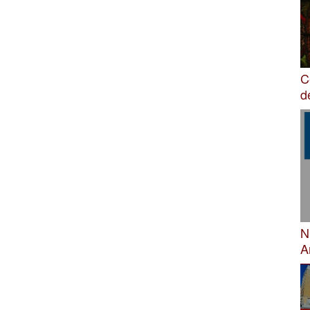
C
d
N
A