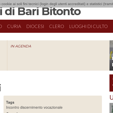
 cookie ai soli fini tecnici (login degli utenti accreditati) e statistici (tra
 di Bari Bitonto
O
CURIA
DIOCESI
CLERO
LUOGHI DI CULTO
IN AGENDA
O
i
U
Tags
Incontro discernimento vocazionale