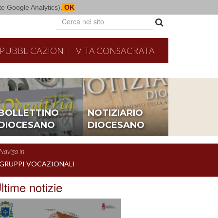
mite Google Analytics).
OK
PUBBLICAZIONI
VITA CONSACRATA
BOLLETTINO
NOTIZIARIO
DIOCESANO
DIOCESANO
Naviga in
GRUPPI VOCAZIONALI
ltime notizie