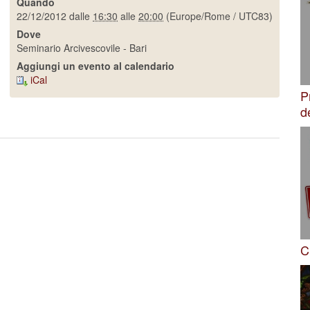
Quando
22/12/2012
dalle
16:30
alle
20:00
(Europe/Rome / UTC83)
Dove
Seminario Arcivescovile - Bari
Aggiungi un evento al calendario
iCal
P
d
C