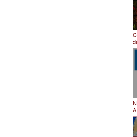
C
d
N
A