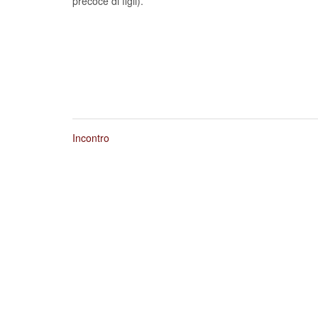
precoce di figli).
Incontro