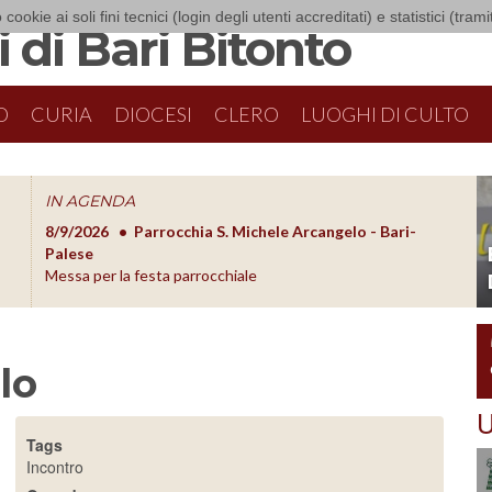
 cookie ai soli fini tecnici (login degli utenti accreditati) e statistici (tra
 di Bari Bitonto
O
CURIA
DIOCESI
CLERO
LUOGHI DI CULTO
IN AGENDA
8/9/2026
Parrocchia S. Michele Arcangelo - Bari-
8/10/20
O
Palese
Formazion
Messa per la festa parrocchiale
lo
U
Tags
Incontro