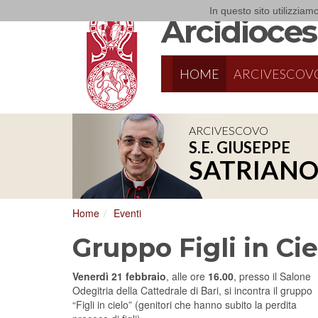
In questo sito utilizziamo
Arcidiocesi
HOME
ARCIVESCOV
ARCIVESCOVO
S.E. GIUSEPPE
8/17/2026
Conversano
SATRIAN
Conferenza Episcopale Pugliese
Home
Eventi
Gruppo Figli in Cie
Venerdì 21 febbraio
, alle ore
16.00
, presso il Salone
Odegitria della Cattedrale di Bari, si incontra il gruppo
“Figli in cielo” (genitori che hanno subito la perdita