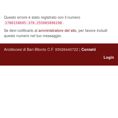
sia verificato un errore…
Questo errore è stato registrato con il numero
.
1786158695.370.255065896198
Se devi notificarlo al
amministratore del sito
, per favore includi
questo numero nel tuo messaggio.
Arcidiocesi di Bari-Bitonto C.F. 93026440722 |
Contatti
Login