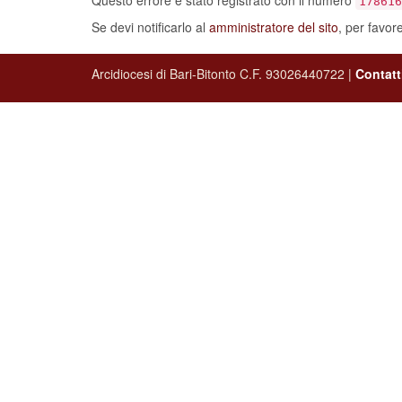
Questo errore è stato registrato con il numero
178616
Se devi notificarlo al
amministratore del sito
, per favor
Arcidiocesi di Bari-Bitonto C.F. 93026440722 |
Contatt