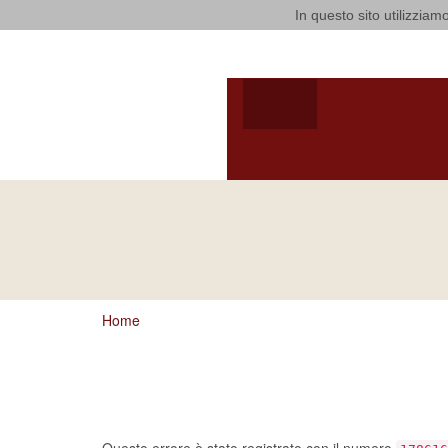
In questo sito utilizziamo
Arcidiocesi d
HOME
ARCIVESCOV
VITA CONSACRATA
ARCIVESCOVO
S.E. GIUSEPPE
SATRIAN
Home
Ci dispiace, ma sembra 
errore…