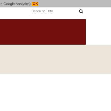
mite Google Analytics).
OK
PUBBLICAZIONI
BOLLETTINO
NOTIZIARIO
DIOCESANO
DIOCESANO