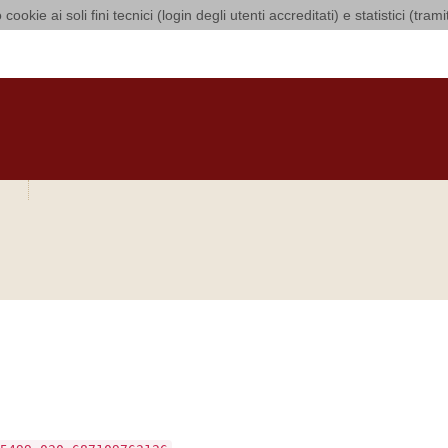
 cookie ai soli fini tecnici (login degli utenti accreditati) e statistici (tra
i Bari Bitonto
O
CURIA
DIOCESI
CLERO
LUOGHI DI CULTO
IN AGENDA
O
si sia verificato un