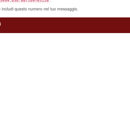
.
5499.030.687109763126
e includi questo numero nel tuo messaggio.
i