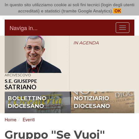
In questo sito utilizziamo cookie ai soli fini tecnici (login degli utenti
Arcidiocesi di Bari Bitonto
accreditati) e statistici (tramite Google Analytics).
OK
Naviga in...
Menu
IN AGENDA
ARCIVESCOVO
S.E. GIUSEPPE
SATRIANO
BOLLETTINO
NOTIZIARIO
DIOCESANO
DIOCESANO
Home
Eventi
Gruppo "Se Vuoi"