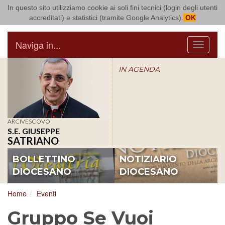
In questo sito utilizziamo cookie ai soli fini tecnici (login degli utenti
Arcidiocesi di Bari Bitonto
accreditati) e statistici (tramite Google Analytics).
OK
Naviga in...
Menu
IN AGENDA
ARCIVESCOVO
S.E. GIUSEPPE
SATRIANO
BOLLETTINO
NOTIZIARIO
DIOCESANO
DIOCESANO
Home
Eventi
Gruppo Se Vuoi