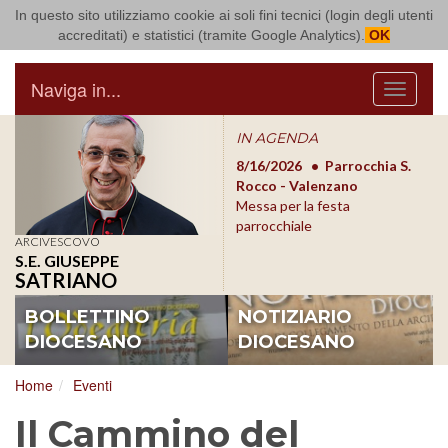
In questo sito utilizziamo cookie ai soli fini tecnici (login degli utenti
Arcidiocesi di Bari Bitonto
accreditati) e statistici (tramite Google Analytics).
OK
Naviga in...
Menu
IN AGENDA
8/17/2026
Conversano
8/16/2026
Parrocchia S.
8/1
Conferenza Episcopale
Rocco - Valenzano
Con
Pugliese
Messa per la festa
Pugl
parrocchiale
ARCIVESCOVO
S.E. GIUSEPPE
SATRIANO
BOLLETTINO
NOTIZIARIO
DIOCESANO
DIOCESANO
Home
Eventi
Il Cammino del