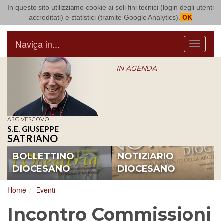
In questo sito utilizziamo cookie ai soli fini tecnici (login degli utenti
Arcidiocesi di Bari Bitonto
accreditati) e statistici (tramite Google Analytics).
OK
Naviga in...
Menu
IN AGENDA
ARCIVESCOVO
S.E. GIUSEPPE
SATRIANO
BOLLETTINO
NOTIZIARIO
DIOCESANO
DIOCESANO
Home
Eventi
Incontro Commissioni