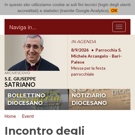
In questo sito utilizziamo cookie ai soli fini tecnici (login degli utenti
Arcidiocesi di Bari Bitonto
accreditati) e statistici (tramite Google Analytics).
OK
Naviga in...
Menu
IN AGENDA
8/17/2026
Conversano
8/9/2026
Parrocchia S.
8/1
Conferenza Episcopale
Michele Arcangelo - Bari-
Form
Pugliese
Palese
dioc
Messa per la festa
ARCIVESCOVO
parrocchiale
S.E. GIUSEPPE
SATRIANO
BOLLETTINO
NOTIZIARIO
DIOCESANO
DIOCESANO
Home
Eventi
Incontro degli