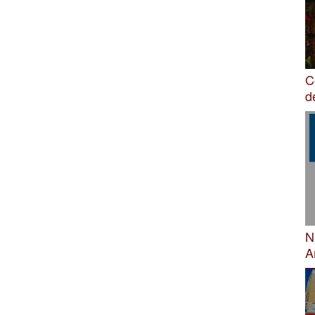
C
d
N
A