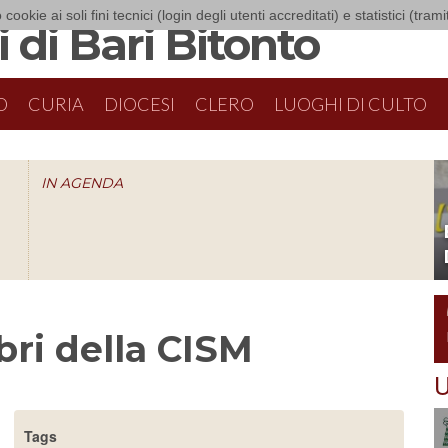
 cookie ai soli fini tecnici (login degli utenti accreditati) e statistici (tra
 di Bari Bitonto
O
CURIA
DIOCESI
CLERO
LUOGHI DI CULTO
IN AGENDA
O
ri della CISM
U
Tags