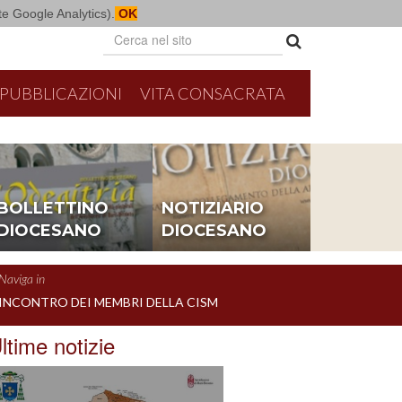
mite Google Analytics).
OK
PUBBLICAZIONI
VITA CONSACRATA
BOLLETTINO
NOTIZIARIO
DIOCESANO
DIOCESANO
Naviga in
INCONTRO DEI MEMBRI DELLA CISM
ltime notizie