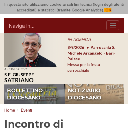
In questo sito utilizziamo cookie ai soli fini tecnici (login degli utenti
Arcidiocesi di Bari Bitonto
accreditati) e statistici (tramite Google Analytics).
OK
Naviga in...
Menu
IN AGENDA
8/17/2026
Conversano
8/9/2026
Parrocchia S.
8/1
Conferenza Episcopale
Michele Arcangelo - Bari-
Form
Pugliese
Palese
dioc
Messa per la festa
ARCIVESCOVO
parrocchiale
S.E. GIUSEPPE
SATRIANO
BOLLETTINO
NOTIZIARIO
DIOCESANO
DIOCESANO
Home
Eventi
Incontro di