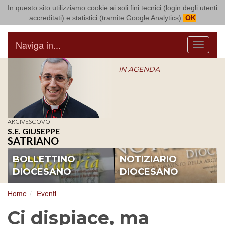
In questo sito utilizziamo cookie ai soli fini tecnici (login degli utenti
Arcidiocesi di Bari Bitonto
accreditati) e statistici (tramite Google Analytics).
OK
Naviga in...
Menu
IN AGENDA
ARCIVESCOVO
S.E. GIUSEPPE
SATRIANO
BOLLETTINO
NOTIZIARIO
DIOCESANO
DIOCESANO
Home
Eventi
Ci dispiace, ma