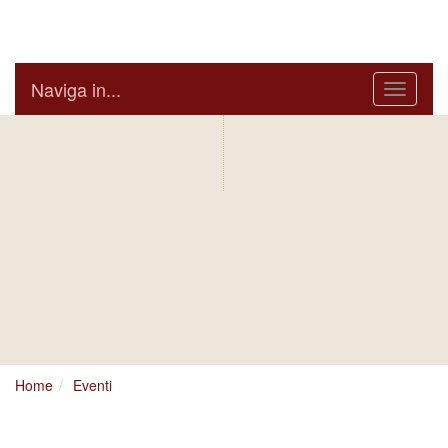
Arcidiocesi di Bari Bitonto
Naviga in...
Menu
IN AGENDA
ARCIVESCOVO
S.E. GIUSEPPE
SATRIANO
BOLLETTINO
NOTIZIARIO
DIOCESANO
DIOCESANO
Home
Eventi
Ci dispiace, ma sembra si