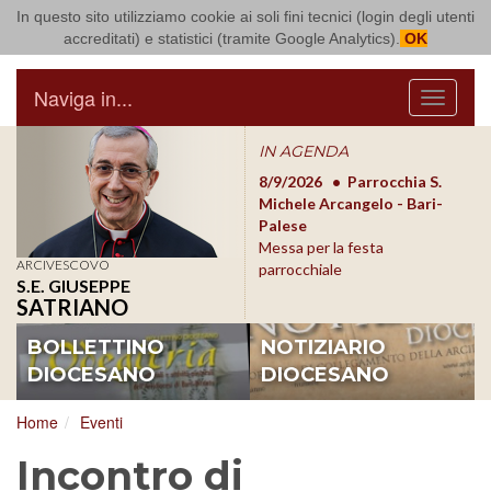
In questo sito utilizziamo cookie ai soli fini tecnici (login degli utenti
Arcidiocesi di Bari Bitonto
accreditati) e statistici (tramite Google Analytics).
OK
Naviga in...
Menu
IN AGENDA
8/17/2026
Conversano
8/9/2026
Parrocchia S.
8/1
Conferenza Episcopale
Michele Arcangelo - Bari-
Form
Pugliese
Palese
dioc
Messa per la festa
ARCIVESCOVO
parrocchiale
S.E. GIUSEPPE
SATRIANO
BOLLETTINO
NOTIZIARIO
DIOCESANO
DIOCESANO
Home
Eventi
Incontro di