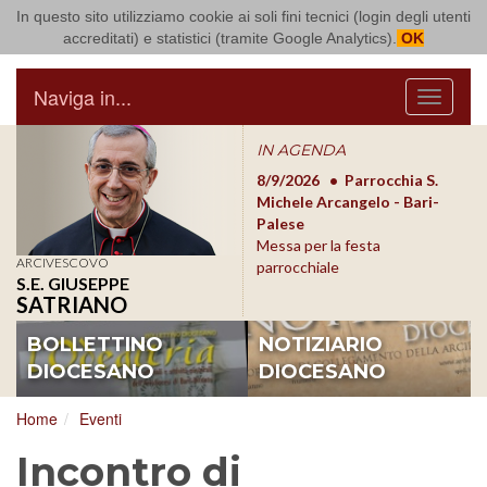
In questo sito utilizziamo cookie ai soli fini tecnici (login degli utenti
Arcidiocesi di Bari Bitonto
accreditati) e statistici (tramite Google Analytics).
OK
Naviga in...
Menu
IN AGENDA
8/17/2026
Conversano
8/9/2026
Parrocchia S.
8/1
Conferenza Episcopale
Michele Arcangelo - Bari-
Form
Pugliese
Palese
dioc
Messa per la festa
ARCIVESCOVO
parrocchiale
S.E. GIUSEPPE
SATRIANO
BOLLETTINO
NOTIZIARIO
DIOCESANO
DIOCESANO
Home
Eventi
Incontro di