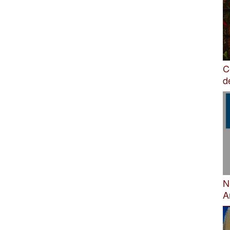
C
d
N
A