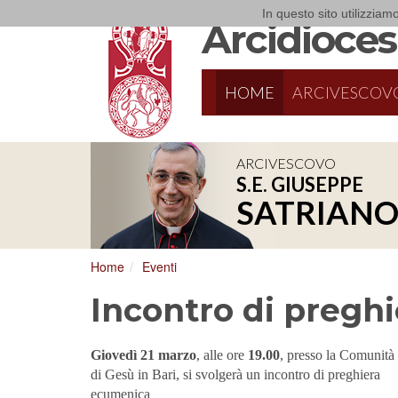
In questo sito utilizziamo
Arcidiocesi
HOME
ARCIVESCOV
ARCIVESCOVO
S.E. GIUSEPPE
8/17/2026
Conversano
SATRIAN
Conferenza Episcopale Pugliese
Home
Eventi
Incontro di pregh
Giovedì 21 marzo
, alle ore
19.00
, presso la Comunità
di Gesù in Bari, si svolgerà un incontro di preghiera
ecumenica