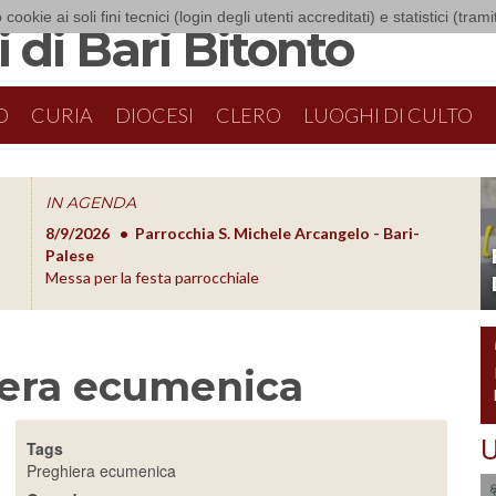
 cookie ai soli fini tecnici (login degli utenti accreditati) e statistici (tra
 di Bari Bitonto
O
CURIA
DIOCESI
CLERO
LUOGHI DI CULTO
IN AGENDA
8/9/2026
Parrocchia S. Michele Arcangelo - Bari-
8/10/20
O
Palese
Formazion
Messa per la festa parrocchiale
iera ecumenica
U
Tags
Preghiera ecumenica