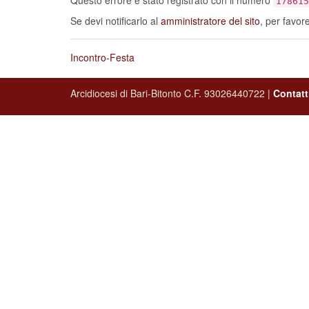
Questo errore è stato registrato con il numero
178615
Se devi notificarlo al
amministratore del sito
, per favor
Incontro-Festa
Arcidiocesi di Bari-Bitonto C.F. 93026440722 |
Contatt