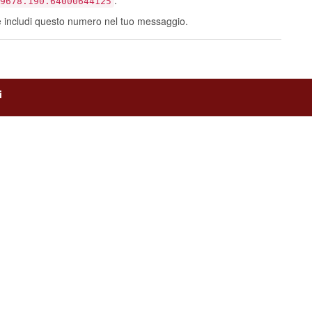
.
9678.190.64000644125
e includi questo numero nel tuo messaggio.
i