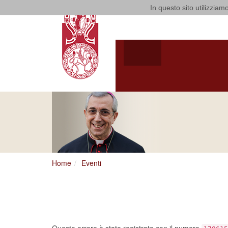
In questo sito utilizziamo
Arcidiocesi d
HOME
ARCIVESCOV
VITA CONSACRATA
ARCIVESCOVO
S.E. GIUSEPPE
SATRIAN
Home
Eventi
Ci dispiace, ma sembra 
errore…