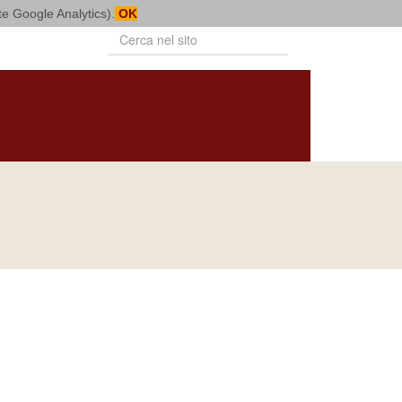
mite Google Analytics).
OK
PUBBLICAZIONI
BOLLETTINO
NOTIZIARIO
DIOCESANO
DIOCESANO