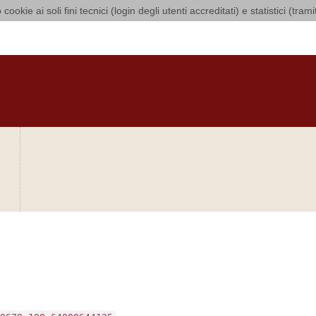
 cookie ai soli fini tecnici (login degli utenti accreditati) e statistici (tra
i Bari Bitonto
O
CURIA
DIOCESI
CLERO
LUOGHI DI CULTO
IN AGENDA
O
si sia verificato un