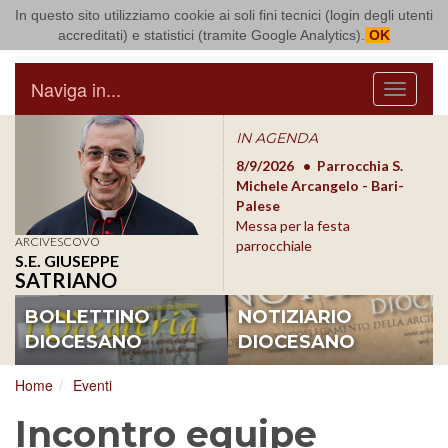
In questo sito utilizziamo cookie ai soli fini tecnici (login degli utenti
Arcidiocesi di Bari Bitonto
accreditati) e statistici (tramite Google Analytics).
OK
Naviga in...
Menu
IN AGENDA
8/17/2026
Conversano
8/9/2026
Parrocchia S.
8/1
Conferenza Episcopale
Michele Arcangelo - Bari-
Form
Pugliese
Palese
dioc
Messa per la festa
ARCIVESCOVO
parrocchiale
S.E. GIUSEPPE
SATRIANO
BOLLETTINO
NOTIZIARIO
DIOCESANO
DIOCESANO
Home
Eventi
Incontro equipe