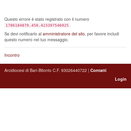
sembra si sia
verificato un errore…
Questo errore è stato registrato con il numero
.
1786184870.450.423397546925
Se devi notificarlo al
amministratore del sito
, per favore includi
questo numero nel tuo messaggio.
Incontro
Arcidiocesi di Bari-Bitonto C.F. 93026440722 |
Contatti
Login