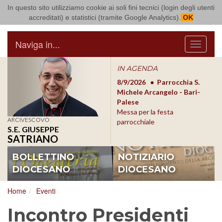
In questo sito utilizziamo cookie ai soli fini tecnici (login degli utenti
Arcidiocesi di Bari Bitonto
accreditati) e statistici (tramite Google Analytics).
OK
Naviga in...
Menu
IN AGENDA
8/17/2026
Conversano
8/9/2026
Parrocchia S.
8/1
Conferenza Episcopale
Michele Arcangelo - Bari-
Form
Pugliese
Palese
dioc
Messa per la festa
ARCIVESCOVO
parrocchiale
S.E. GIUSEPPE
SATRIANO
BOLLETTINO
NOTIZIARIO
DIOCESANO
DIOCESANO
Home
Eventi
Incontro Presidenti