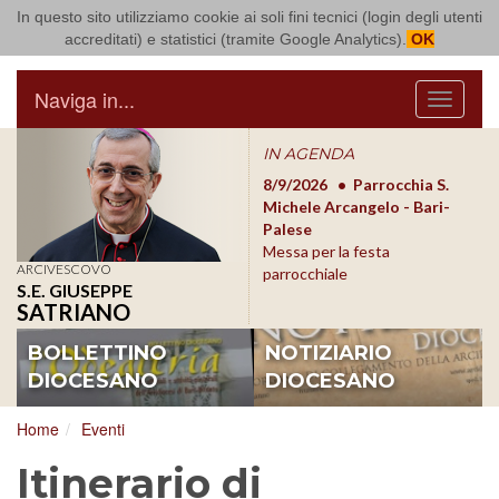
In questo sito utilizziamo cookie ai soli fini tecnici (login degli utenti
Arcidiocesi di Bari Bitonto
accreditati) e statistici (tramite Google Analytics).
OK
Naviga in...
Menu
IN AGENDA
8/17/2026
Conversano
8/9/2026
Parrocchia S.
8/1
Conferenza Episcopale
Michele Arcangelo - Bari-
Form
Pugliese
Palese
dioc
Messa per la festa
ARCIVESCOVO
parrocchiale
S.E. GIUSEPPE
SATRIANO
BOLLETTINO
NOTIZIARIO
DIOCESANO
DIOCESANO
Home
Eventi
Itinerario di