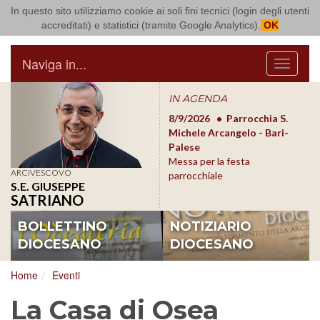
In questo sito utilizziamo cookie ai soli fini tecnici (login degli utenti
Arcidiocesi di Bari Bitonto
accreditati) e statistici (tramite Google Analytics).
OK
Naviga in...
Menu
IN AGENDA
8/17/2026
Conversano
8/9/2026
Parrocchia S.
8/1
Conferenza Episcopale
Michele Arcangelo - Bari-
Form
Pugliese
Palese
dioc
Messa per la festa
ARCIVESCOVO
parrocchiale
S.E. GIUSEPPE
SATRIANO
BOLLETTINO
NOTIZIARIO
DIOCESANO
DIOCESANO
Home
Eventi
La Casa di Osea