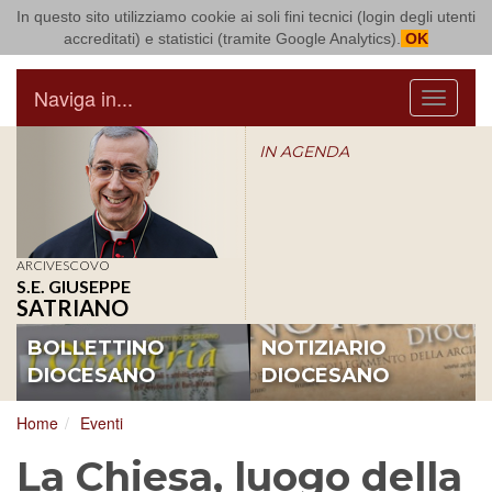
In questo sito utilizziamo cookie ai soli fini tecnici (login degli utenti
Arcidiocesi di Bari Bitonto
accreditati) e statistici (tramite Google Analytics).
OK
Naviga in...
Menu
IN AGENDA
ARCIVESCOVO
S.E. GIUSEPPE
SATRIANO
BOLLETTINO
NOTIZIARIO
DIOCESANO
DIOCESANO
Home
Eventi
La Chiesa, luogo della