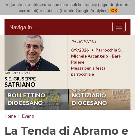
In questo sito utilizziamo cookie ai soli fini tecnici (login degli utenti
Arcidiocesi di Bari Bitonto
accreditati) e statistici (tramite Google Analytics).
OK
Naviga in...
Menu
IN AGENDA
8/17/2026
Conversano
8/9/2026
Parrocchia S.
8/1
Conferenza Episcopale
Michele Arcangelo - Bari-
Form
Pugliese
Palese
dioc
Messa per la festa
ARCIVESCOVO
parrocchiale
S.E. GIUSEPPE
SATRIANO
BOLLETTINO
NOTIZIARIO
DIOCESANO
DIOCESANO
Home
Eventi
La Tenda di Abramo e