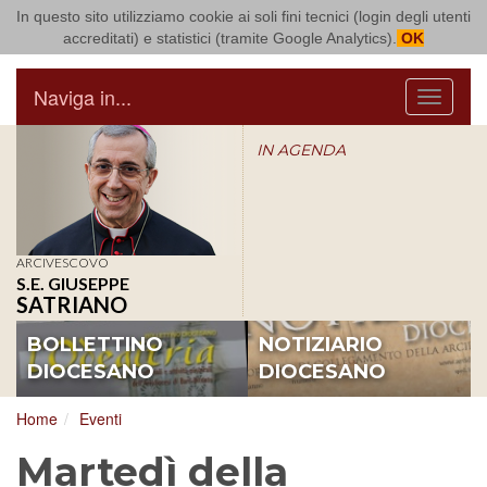
In questo sito utilizziamo cookie ai soli fini tecnici (login degli utenti
Arcidiocesi di Bari Bitonto
accreditati) e statistici (tramite Google Analytics).
OK
Naviga in...
Menu
IN AGENDA
ARCIVESCOVO
S.E. GIUSEPPE
SATRIANO
BOLLETTINO
NOTIZIARIO
DIOCESANO
DIOCESANO
Home
Eventi
Martedì della