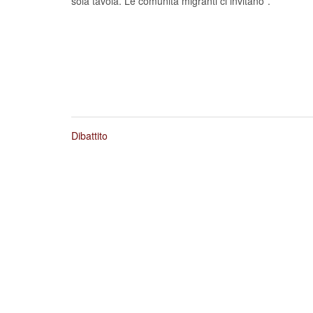
sola tavola. Le comunità migranti ci invitano”.
Dibattito