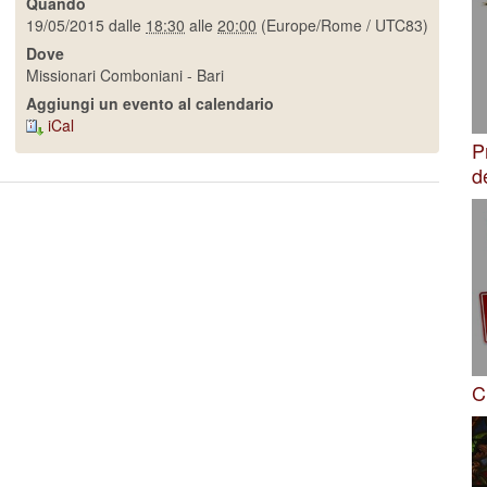
Quando
19/05/2015
dalle
18:30
alle
20:00
(Europe/Rome / UTC83)
Dove
Missionari Comboniani - Bari
Aggiungi un evento al calendario
iCal
P
d
C