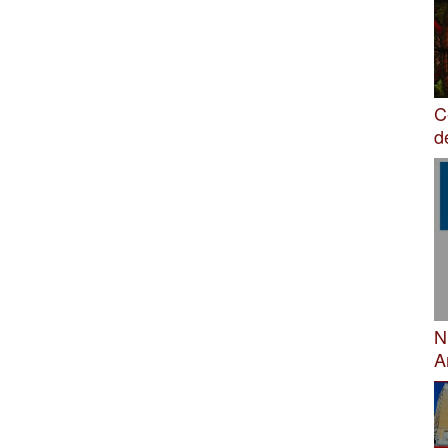
C
d
N
A