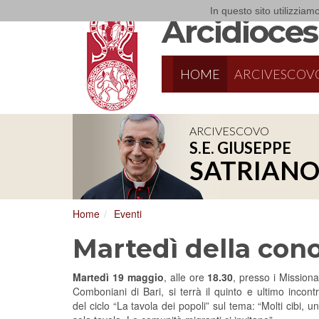
In questo sito utilizziamo
Arcidiocesi
HOME
ARCIVESCOV
ARCIVESCOVO
S.E. GIUSEPPE
SATRIAN
Home
Eventi
Martedì della con
Martedì 19 maggio
, alle ore
18.30
, presso i Missiona
Comboniani di Bari, si terrà il quinto e ultimo incont
del ciclo “La tavola dei popoli” sul tema: “Molti cibi, u