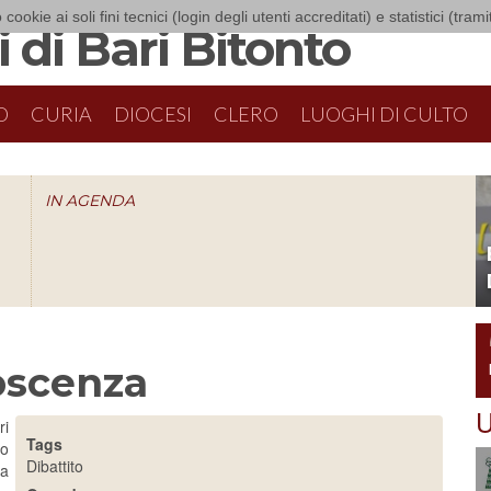
 cookie ai soli fini tecnici (login degli utenti accreditati) e statistici (tra
 di Bari Bitonto
O
CURIA
DIOCESI
CLERO
LUOGHI DI CULTO
IN AGENDA
O
oscenza
U
ri
Tags
ro
Dibattito
na