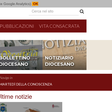
mite Google Analytics).
OK
PUBBLICAZIONI
VITA CONSACRATA
BOLLETTINO
NOTIZIARIO
DIOCESANO
DIOCESANO
Naviga in
MARTEDÌ DELLA CONOSCENZA
ltime notizie