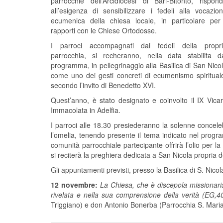
parrocchie dell’Arcidiocesi di Bari-Bitonto, rispon
all’esigenza di sensibilizzare i fedeli alla vocazio
ecumenica della chiesa locale, in particolare per
rapporti con le Chiese Ortodosse.
I parroci accompagnati dai fedeli della propr
parrocchia, si recheranno, nella data stabilita d
programma, in pellegrinaggio alla Basilica di San Nico
come uno dei gesti concreti di ecumenismo spiritual
secondo l’invito di Benedetto XVI.
Quest’anno, è stato designato e coinvolto il IX Vica
Immacolata in Adelfia.
I parroci alle 18.30 presiederanno la solenne concele
l’omelia, tenendo presente il tema indicato nel program
comunità parrocchiale partecipante offrirà l’olio per 
si reciterà la preghiera dedicata a San Nicola propria de
Gli appuntamenti previsti, presso la Basilica di S. Nicol
12 novembre:
La Chiesa, che è discepola missionaria
rivelata e nella sua comprensione della verità (EG,4
Triggiano) e don Antonio Bonerba (Parrocchia S. Maria