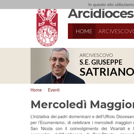
In questo sito utilizziamo
Arcidiocesi
HOME
ARCIVESCOV
ARCIVESCOVO
S.E. GIUSEPPE
8/17/2026
Conversano
SATRIAN
Conferenza Episcopale Pugliese
Home
Eventi
Mercoledì Maggior
L’iniziativa dei padri domenicani e dell’Ufficio Diocesa
per l’Ecumenismo, di celebrare i mercoledì maggiori 
San Nicola con il coinvolgimento dei Vicariati e 