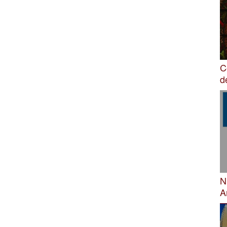
C
d
N
A