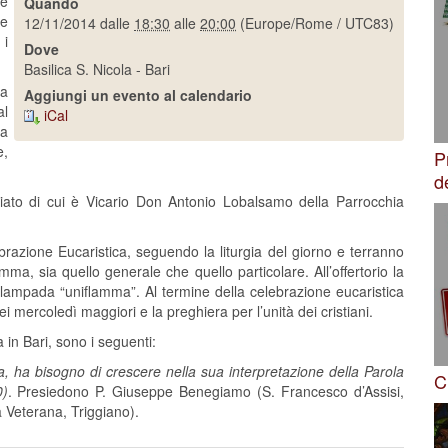
de
Quando
ne
12/11/2014
dalle
18:30
alle
20:00
(Europe/Rome / UTC83)
 i
Dove
Basilica S. Nicola - Bari
ia
Aggiungi un evento al calendario
al
iCal
la
e,
P
d
riato di cui è Vicario Don Antonio Lobalsamo della Parrocchia
brazione Eucaristica, seguendo la liturgia del giorno e terranno
ma, sia quello generale che quello particolare. All’offertorio la
la lampada “uniflamma”. Al termine della celebrazione eucaristica
i mercoledì maggiori e la preghiera per l’unità dei cristiani.
a in Bari, sono i seguenti:
, ha bisogno di crescere nella sua interpretazione della Parola
C
0)
. Presiedono P. Giuseppe Benegiamo (S. Francesco d’Assisi,
 Veterana, Triggiano).