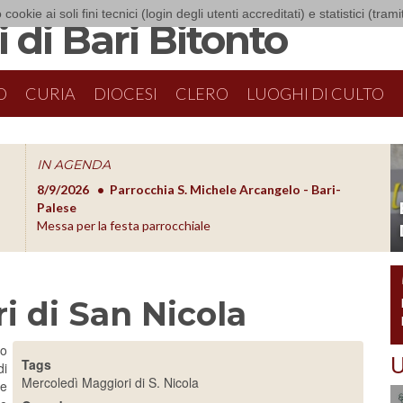
 cookie ai soli fini tecnici (login degli utenti accreditati) e statistici (tra
 di Bari Bitonto
O
CURIA
DIOCESI
CLERO
LUOGHI DI CULTO
IN AGENDA
8/9/2026
Parrocchia S. Michele Arcangelo - Bari-
8/10/20
O
Palese
Formazion
Messa per la festa parrocchiale
i di San Nicola
no
U
Tags
di
Mercoledì Maggiori di S. Nicola
le