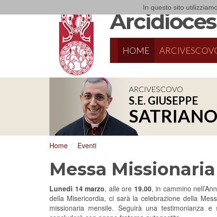
In questo sito utilizziamo
Arcidiocesi
HOME
ARCIVESCOV
ARCIVESCOVO
S.E. GIUSEPPE
8/17/2026
Conversano
SATRIAN
Conferenza Episcopale Pugliese
Home
Eventi
Messa Missionaria
Lunedì 14 marzo
, alle ore
19.00
, in cammino nell’An
della Misericordia, ci sarà la celebrazione della Mes
missionaria mensile. Seguirà una testimonianza e 