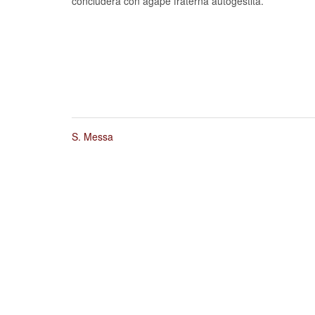
concluderà con agape fraterna autogestita.
S. Messa