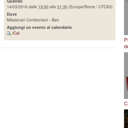
Quando
14/03/2016
dalle
19:00
alle
21:30
(Europe/Rome / UTC83)
Dove
Missionari Comboniani - Bari
Aggiungi un evento al calendario
iCal
P
d
C