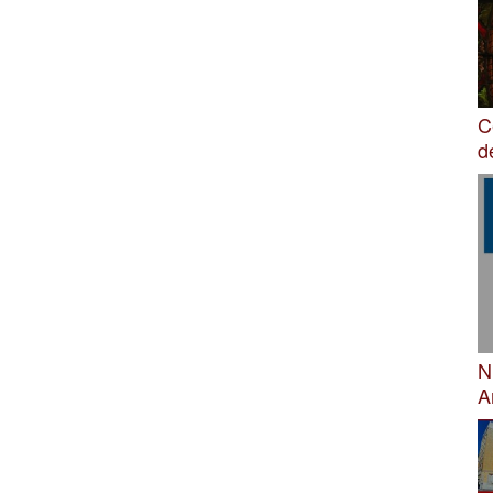
C
d
N
A