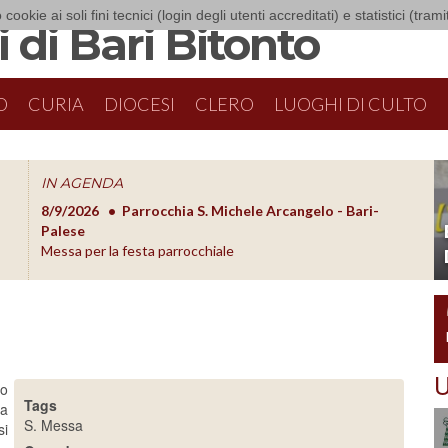
 cookie ai soli fini tecnici (login degli utenti accreditati) e statistici (tra
 di Bari Bitonto
O
CURIA
DIOCESI
CLERO
LUOGHI DI CULTO
IN AGENDA
8/9/2026
Parrocchia S. Michele Arcangelo - Bari-
8/10/20
O
Palese
Formazion
Messa per la festa parrocchiale
U
no
Tags
sa
S. Messa
si