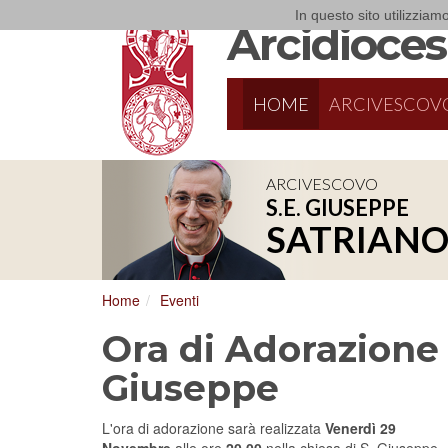
In questo sito utilizziamo
Arcidiocesi
HOME
ARCIVESCOV
ARCIVESCOVO
S.E. GIUSEPPE
8/17/2026
Conversano
SATRIAN
Conferenza Episcopale Pugliese
Home
Eventi
Ora di Adorazione
Giuseppe
L'ora di adorazione sarà realizzata
Venerdì 29