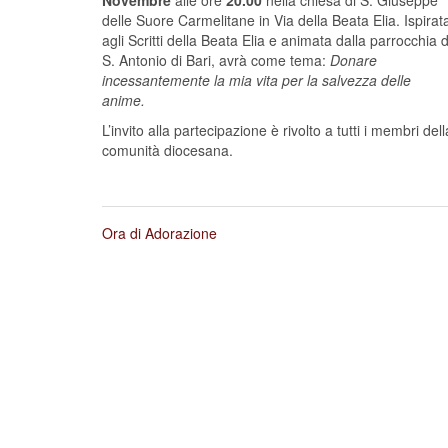
Novembre
alle ore
20.00
nella chiesa di S. Giuseppe
delle Suore Carmelitane in Via della Beata Elia. Ispirat
agli Scritti della Beata Elia e animata dalla parrocchia d
S. Antonio di Bari, avrà come tema:
Donare
incessantemente la mia vita per la salvezza delle
anime.
L’invito alla partecipazione è rivolto a tutti i membri dell
comunità diocesana.
Ora di Adorazione