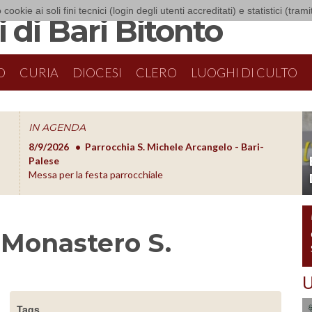
 cookie ai soli fini tecnici (login degli utenti accreditati) e statistici (tra
 di Bari Bitonto
O
CURIA
DIOCESI
CLERO
LUOGHI DI CULTO
IN AGENDA
8/9/2026
Parrocchia S. Michele Arcangelo - Bari-
8/10/20
O
Palese
Formazion
Messa per la festa parrocchiale
 Monastero S.
U
Tags