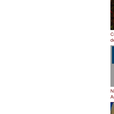
C
d
N
A