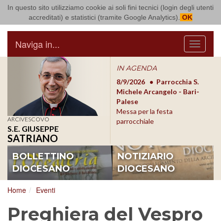
In questo sito utilizziamo cookie ai soli fini tecnici (login degli utenti
Arcidiocesi di Bari Bitonto
accreditati) e statistici (tramite Google Analytics).
OK
Naviga in...
Menu
IN AGENDA
8/17/2026
Conversano
8/9/2026
Parrocchia S.
8/1
Conferenza Episcopale
Michele Arcangelo - Bari-
Form
Pugliese
Palese
dioc
Messa per la festa
ARCIVESCOVO
parrocchiale
S.E. GIUSEPPE
SATRIANO
BOLLETTINO
NOTIZIARIO
DIOCESANO
DIOCESANO
Home
Eventi
Preghiera del Vespro