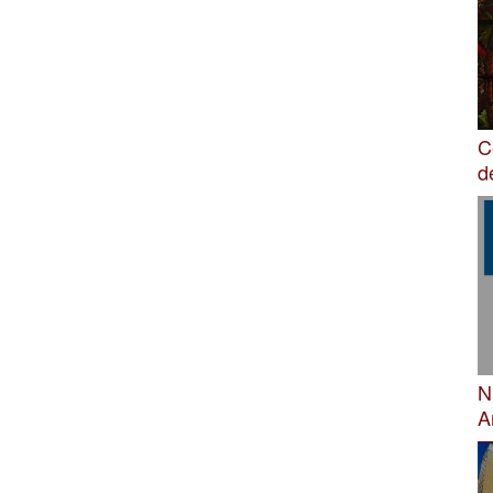
C
d
N
A