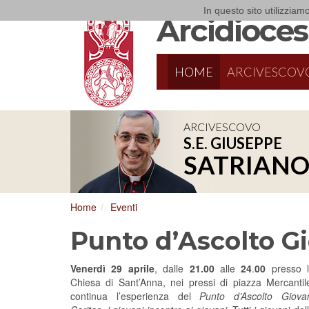
In questo sito utilizziamo
Arcidiocesi
HOME
ARCIVESCOV
ARCIVESCOVO
S.E. GIUSEPPE
SATRIAN
Home
Eventi
Punto d’Ascolto Gi
Venerdì 29 aprile
, dalle
21.00
alle
24
.
00
presso 
Chiesa di Sant’Anna, nei pressi di piazza Mercantil
continua l’esperienza del
Punto d’Ascolto Giova