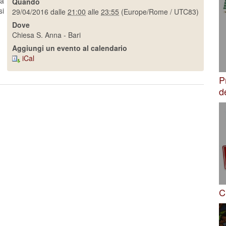
la
Quando
si
29/04/2016
dalle
21:00
alle
23:55
(Europe/Rome / UTC83)
Dove
Chiesa S. Anna - Bari
Aggiungi un evento al calendario
iCal
P
d
C