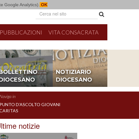
mite Google Analytics).
OK
PUBBLICAZIONI
VITA CONSACRATA
BOLLETTINO
NOTIZIARIO
DIOCESANO
DIOCESANO
Naviga in
PUNTO D’ASCOLTO GIOVANI
CARITAS
ltime notizie