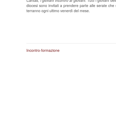
Caritas, i giovani incontro ai giovani
.
Tutti i giovani del
diocesi sono invitati a prendere parte alle serate che 
terranno ogni ultimo venerdì del mese.
Incontro-formazione