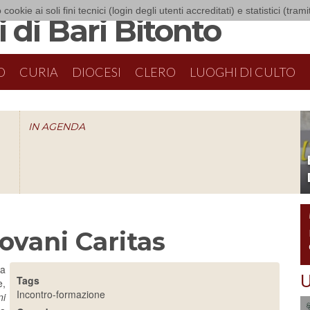
 cookie ai soli fini tecnici (login degli utenti accreditati) e statistici (tra
 di Bari Bitonto
O
CURIA
DIOCESI
CLERO
LUOGHI DI CULTO
IN AGENDA
O
ovani Caritas
la
U
Tags
e,
Incontro-formazione
ni