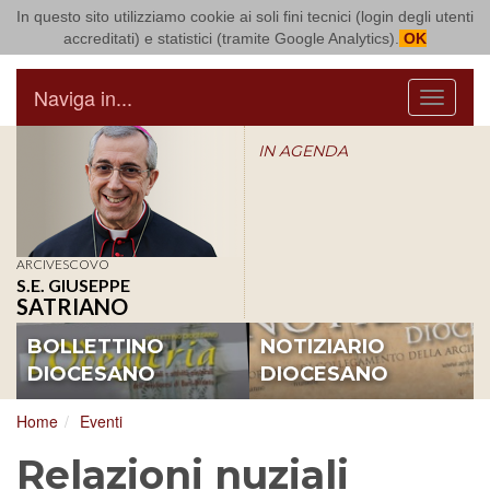
In questo sito utilizziamo cookie ai soli fini tecnici (login degli utenti
Arcidiocesi di Bari Bitonto
accreditati) e statistici (tramite Google Analytics).
OK
Naviga in...
Menu
IN AGENDA
ARCIVESCOVO
S.E. GIUSEPPE
SATRIANO
BOLLETTINO
NOTIZIARIO
DIOCESANO
DIOCESANO
Home
Eventi
Relazioni nuziali