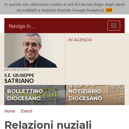
In questo sito utilizziamo cookie ai soli fini tecnici (login degli utenti
Arcidiocesi di Bari Bitonto
accreditati) e statistici (tramite Google Analytics).
OK
Naviga in...
Menu
IN AGENDA
ARCIVESCOVO
S.E. GIUSEPPE
SATRIANO
BOLLETTINO
NOTIZIARIO
DIOCESANO
DIOCESANO
Home
Eventi
Relazioni nuziali