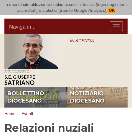
In questo sito utilizziamo cookie ai soli fini tecnici (login degli utenti
Arcidiocesi di Bari Bitonto
accreditati) e statistici (tramite Google Analytics).
OK
Naviga in...
Menu
IN AGENDA
ARCIVESCOVO
S.E. GIUSEPPE
SATRIANO
BOLLETTINO
NOTIZIARIO
DIOCESANO
DIOCESANO
Home
Eventi
Relazioni nuziali