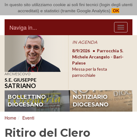
In questo sito utilizziamo cookie ai soli fini tecnici (login degli utenti
Arcidiocesi di Bari Bitonto
accreditati) e statistici (tramite Google Analytics).
OK
Naviga in...
Menu
IN AGENDA
8/17/2026
Conversano
8/9/2026
Parrocchia S.
8/1
Conferenza Episcopale
Michele Arcangelo - Bari-
Form
Pugliese
Palese
dioc
Messa per la festa
ARCIVESCOVO
parrocchiale
S.E. GIUSEPPE
SATRIANO
BOLLETTINO
NOTIZIARIO
DIOCESANO
DIOCESANO
Home
Eventi
Ritiro del Clero