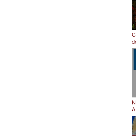
C
d
N
A