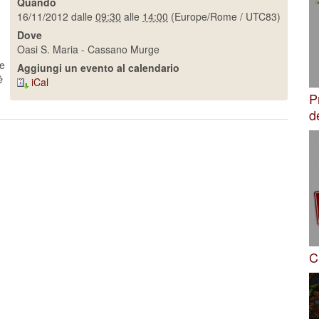
Quando
16/11/2012
dalle
09:30
alle
14:00
(Europe/Rome / UTC83)
Dove
Oasi S. Maria - Cassano Murge
se
Aggiungi un evento al calendario
è
iCal
P
d
C