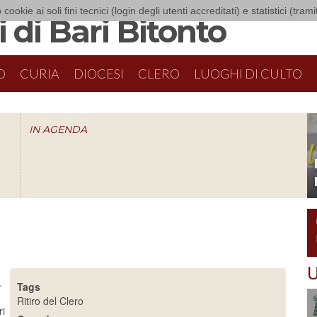
 cookie ai soli fini tecnici (login degli utenti accreditati) e statistici (tra
 di Bari Bitonto
O
CURIA
DIOCESI
CLERO
LUOGHI DI CULTO
IN AGENDA
O
U
.
Tags
Ritiro del Clero
ri