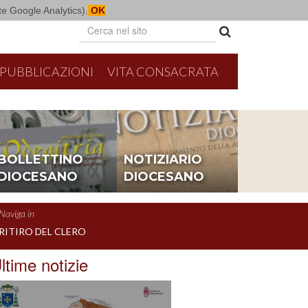
mite Google Analytics).
OK
PUBBLICAZIONI
VITA CONSACRATA
BOLLETTINO
NOTIZIARIO
DIOCESANO
DIOCESANO
Naviga in
RITIRO DEL CLERO
ltime notizie