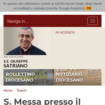
In questo sito utilizziamo cookie ai soli fini tecnici (login degli utenti
Arcidiocesi di Bari Bitonto
accreditati) e statistici (tramite Google Analytics).
OK
Naviga in...
Menu
IN AGENDA
ARCIVESCOVO
S.E. GIUSEPPE
SATRIANO
BOLLETTINO
NOTIZIARIO
DIOCESANO
DIOCESANO
Home
Eventi
S. Messa presso il