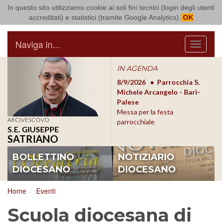
In questo sito utilizziamo cookie ai soli fini tecnici (login degli utenti
Arcidiocesi di Bari Bitonto
accreditati) e statistici (tramite Google Analytics).
OK
Naviga in...
Menu
IN AGENDA
8/17/2026
Conversano
8/9/2026
Parrocchia S.
8/1
Conferenza Episcopale
Michele Arcangelo - Bari-
Form
Pugliese
Palese
dioc
Messa per la festa
ARCIVESCOVO
parrocchiale
S.E. GIUSEPPE
SATRIANO
BOLLETTINO
NOTIZIARIO
DIOCESANO
DIOCESANO
Home
Eventi
Scuola diocesana di