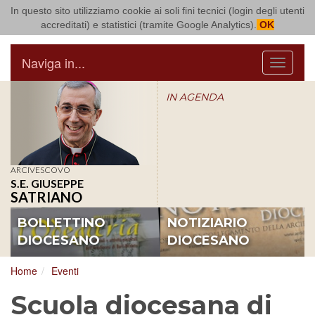
In questo sito utilizziamo cookie ai soli fini tecnici (login degli utenti
Arcidiocesi di Bari Bitonto
accreditati) e statistici (tramite Google Analytics).
OK
Naviga in...
Menu
IN AGENDA
ARCIVESCOVO
S.E. GIUSEPPE
SATRIANO
BOLLETTINO
NOTIZIARIO
DIOCESANO
DIOCESANO
Home
Eventi
Scuola diocesana di