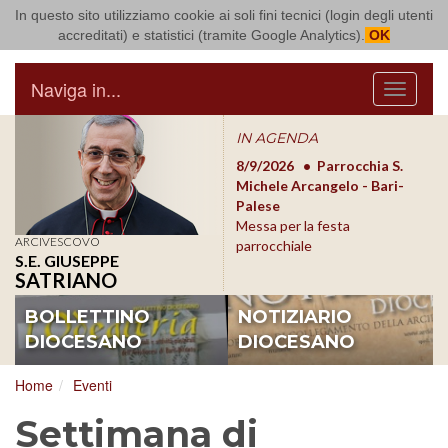
In questo sito utilizziamo cookie ai soli fini tecnici (login degli utenti
Arcidiocesi di Bari Bitonto
accreditati) e statistici (tramite Google Analytics).
OK
Naviga in...
Menu
IN AGENDA
8/17/2026
Conversano
8/9/2026
Parrocchia S.
8/1
Conferenza Episcopale
Michele Arcangelo - Bari-
Form
Pugliese
Palese
dioc
Messa per la festa
ARCIVESCOVO
parrocchiale
S.E. GIUSEPPE
SATRIANO
BOLLETTINO
NOTIZIARIO
DIOCESANO
DIOCESANO
Home
Eventi
Settimana di