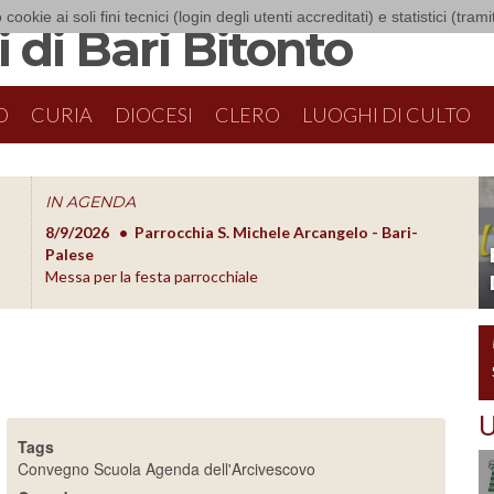
 cookie ai soli fini tecnici (login degli utenti accreditati) e statistici (tra
 di Bari Bitonto
O
CURIA
DIOCESI
CLERO
LUOGHI DI CULTO
IN AGENDA
8/9/2026
Parrocchia S. Michele Arcangelo - Bari-
8/10/20
O
Palese
Formazion
Messa per la festa parrocchiale
U
Tags
Convegno
Scuola
Agenda dell'Arcivescovo