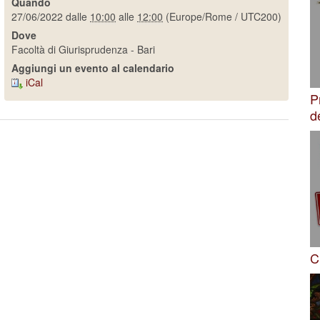
Quando
27/06/2022
dalle
10:00
alle
12:00
(Europe/Rome / UTC200)
Dove
Facoltà di Giurisprudenza - Bari
Aggiungi un evento al calendario
iCal
P
d
C