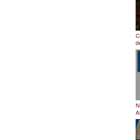
C
d
N
A