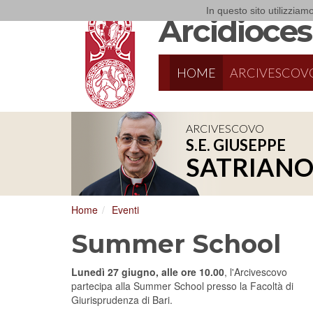
In questo sito utilizziamo
Arcidiocesi
HOME
ARCIVESCOV
ARCIVESCOVO
S.E. GIUSEPPE
8/17/2026
Conversano
SATRIAN
Conferenza Episcopale Pugliese
Home
Eventi
Summer School
Lunedì 27 giugno, alle ore
10.00
, l'Arcivescovo
partecipa alla Summer School presso la Facoltà di
Giurisprudenza di Bari.